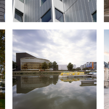
RESTRUCTURATION PALAIS DES
CONGRÈS – NANTES
Architecture
Equipement
En cours
Réhabilitation