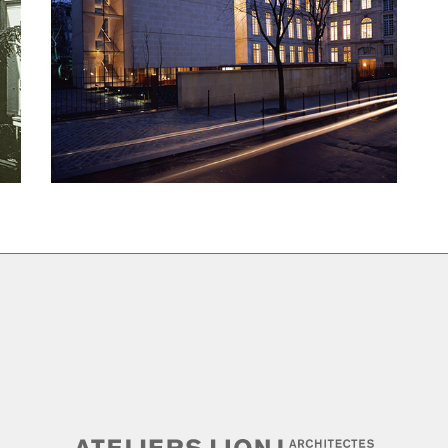
PHOTOGRAPHIE – PARIS IV
Architecture
Programme mixte
Equipement
Réhabilitation
Patrimoine