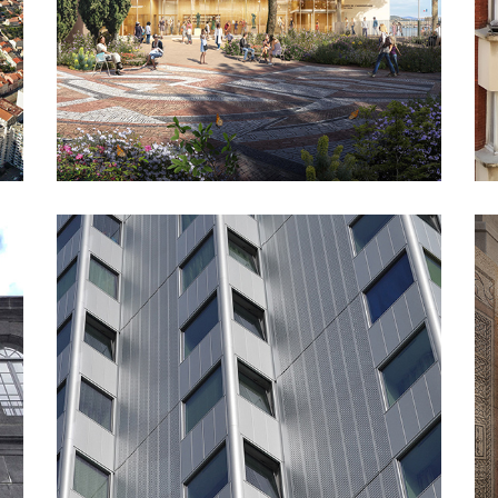
Architecture
Paysage
Equipement
Jardins
Réhabilitation
Patrimoine
LES ORGUES DE FLANDRE –
PARIS XIX
Architecture
Logements
En cours
Réhabilitation
Patrimoine