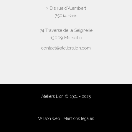
3 Bis rue d’Alembert
75014 Paris
74 Traverse de la Seignerie
13009 Marseille
contact@atelierslion.com
Ateliers Lion © 1974 - 2025
Wilson web
Mentions légales