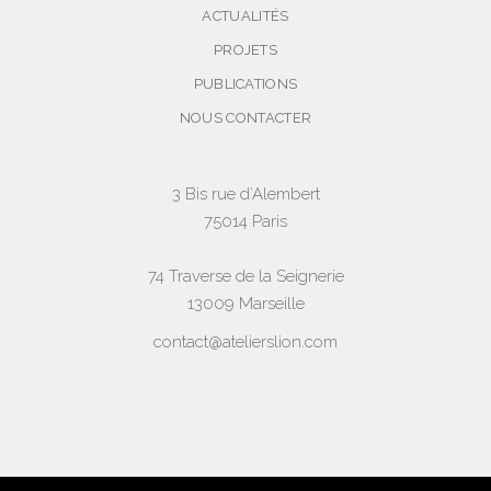
ACTUALITÉS
PROJETS
PUBLICATIONS
NOUS CONTACTER
3 Bis rue d’Alembert
75014 Paris
74 Traverse de la Seignerie
13009 Marseille
contact@atelierslion.com