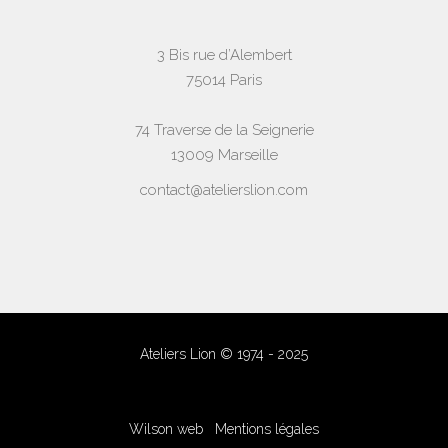
3 Bis rue d’Alembert
75014 Paris
74 Traverse de la Seignerie
13009 Marseille
contact@atelierslion.com
Ateliers Lion © 1974 - 2025
Wilson web
Mentions légales