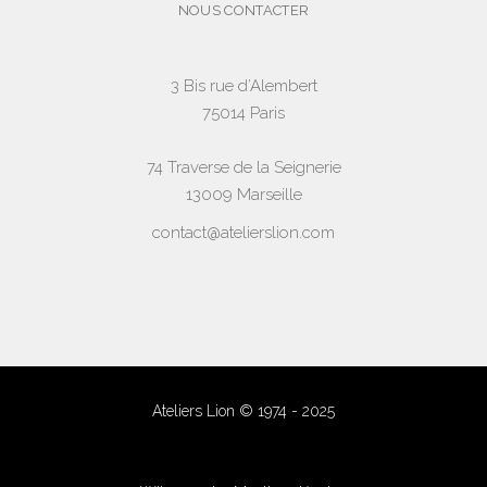
NOUS CONTACTER
3 Bis rue d’Alembert
75014 Paris
74 Traverse de la Seignerie
13009 Marseille
contact@atelierslion.com
Ateliers Lion © 1974 - 2025