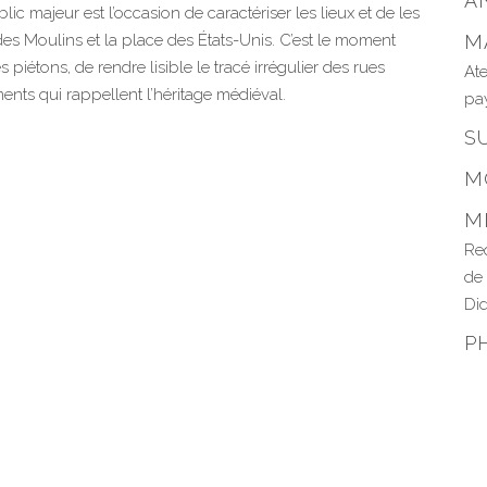
A
c majeur est l’occasion de caractériser les lieux et de les
des Moulins et la place des États-Unis. C’est le moment
M
iétons, de rendre lisible le tracé irrégulier des rues
Ate
ents qui rappellent l’héritage médiéval.
pa
S
M
M
Req
de
Did
P