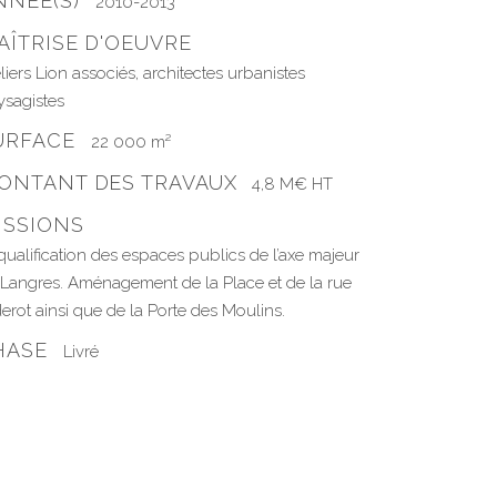
NNÉE(S)
2010-2013
AÎTRISE D'OEUVRE
liers Lion associés, architectes urbanistes
ysagistes
URFACE
22 000 m²
ONTANT DES TRAVAUX
4,8 M€ HT
ISSIONS
ualification des espaces publics de l’axe majeur
 Langres. Aménagement de la Place et de la rue
erot ainsi que de la Porte des Moulins.
HASE
Livré