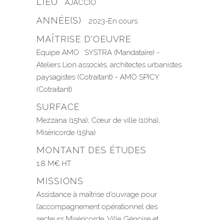
LIEU
AJACCIO
ANNÉE(S)
2023-En cours
MAÎTRISE D'OEUVRE
Equipe AMO : SYSTRA (Mandataire) -
Ateliers Lion associés, architectes urbanistes
paysagistes (Cotraitant) - AMO SPICY
(Cotraitant)
SURFACE
Mezzana (15ha), Cœur de ville (10ha),
Miséricorde (15ha)
MONTANT DES ÉTUDES
1,8 M€ HT
MISSIONS
Assistance à maîtrise d’ouvrage pour
l’accompagnement opérationnel des
secteurs Miséricorde, Ville Génoise et