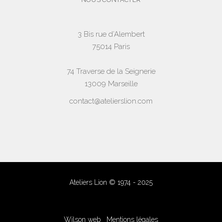
3 Bis rue d’Alembert
75014 Paris
74 Traverse de la Seignerie
13009 Marseille
contact@atelierslion.com
Ateliers Lion © 1974 - 2025
Wilson web
Mentions légales